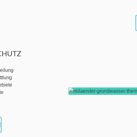
CHUTZ
eilung
ttlung
ebiete
te