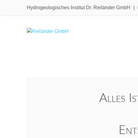
Hydrogeologisches Institut Dr. Reiländer GmbH
|
Skip
to
content
Alles I
Ent